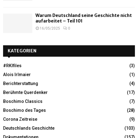
Warum Deutschland seine Geschichte nicht
aufarbeitet – Teil 101
16/05/2025
0
KATEGORIEN
#RKIfiles
(3)
Alois Irlmaier
(1)
Berichterstattung
(4)
Berühmte Querdenker
(17)
Boschimo Classics
(7)
Boschimo des Tages
(28)
Corona Zeitreise
(9)
Deutschlands Geschichte
(103)
Dokumentationen
(157)