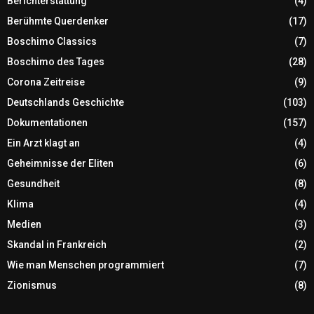
Berichterstattung
(4)
Berühmte Querdenker
(17)
Boschimo Classics
(7)
Boschimo des Tages
(28)
Corona Zeitreise
(9)
Deutschlands Geschichte
(103)
Dokumentationen
(157)
Ein Arzt klagt an
(4)
Geheimnisse der Eliten
(6)
Gesundheit
(8)
Klima
(4)
Medien
(3)
Skandal in Frankreich
(2)
Wie man Menschen programmiert
(7)
Zionismus
(8)