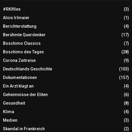
#RKIfiles
(3)
Alois Irlmaier
(1)
Berichterstattung
(4)
Berühmte Querdenker
(17)
Boschimo Classics
(7)
Boschimo des Tages
(28)
Corona Zeitreise
(9)
Deutschlands Geschichte
(103)
Dokumentationen
(157)
Ein Arzt klagt an
(4)
Geheimnisse der Eliten
(6)
Gesundheit
(8)
Klima
(4)
Medien
(3)
Skandal in Frankreich
(2)