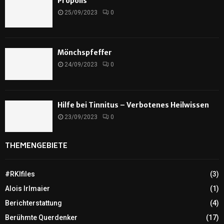
Propolis
25/09/2023
0
Mönchspfeffer
24/09/2023
0
Hilfe bei Tinnitus – Verbotenes Heilwissen
23/09/2023
0
THEMENGEBIETE
#RKIfiles
(3)
Alois Irlmaier
(1)
Berichterstattung
(4)
Berühmte Querdenker
(17)