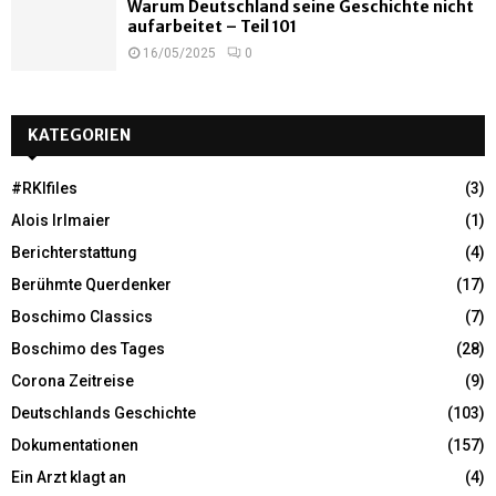
Warum Deutschland seine Geschichte nicht
aufarbeitet – Teil 101
16/05/2025
0
KATEGORIEN
#RKIfiles
(3)
Alois Irlmaier
(1)
Berichterstattung
(4)
Berühmte Querdenker
(17)
Boschimo Classics
(7)
Boschimo des Tages
(28)
Corona Zeitreise
(9)
Deutschlands Geschichte
(103)
Dokumentationen
(157)
Ein Arzt klagt an
(4)