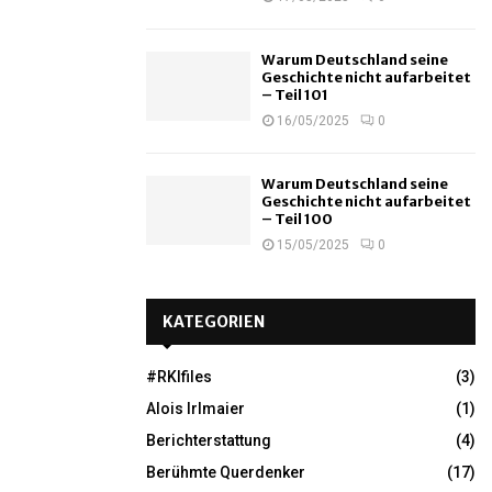
Warum Deutschland seine
Geschichte nicht aufarbeitet
– Teil 101
16/05/2025
0
Warum Deutschland seine
Geschichte nicht aufarbeitet
– Teil 100
15/05/2025
0
KATEGORIEN
#RKIfiles
(3)
Alois Irlmaier
(1)
Berichterstattung
(4)
Berühmte Querdenker
(17)