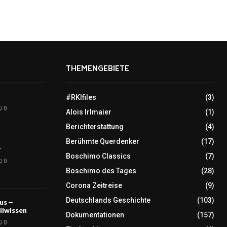
THEMENGEBIETE
#RKIfiles
(3)
0
Alois Irlmaier
(1)
Berichterstattung
(4)
Berühmte Querdenker
(17)
r
Boschimo Classics
(7)
0
Boschimo des Tages
(28)
Corona Zeitreise
(9)
Deutschlands Geschichte
(103)
tus –
ilwissen
Dokumentationen
(157)
0