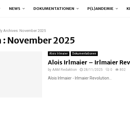
NEWS
DOKUMENTATIONEN
P(L)ANDEMIE
K
y Archives: November 2025
 : November 2025
Alois Irlmaier
Dokumentationen
Alois Irlmaier – Irlmaier Re
by
AAM Redaktion
28/11/2025
0
802
Alois Irlmaier - Irlmaier Revolution...