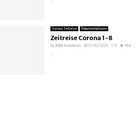
Corona Zeitreise
Dokumentationen
Zeitreise Corona 1-8
by
AAM Redaktion
21/02/2023
0
968
...