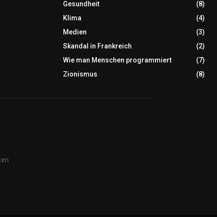
Gesundheit
(8)
Klima
(4)
Medien
(3)
Skandal in Frankreich
(2)
Wie man Menschen programmiert
(7)
Zionismus
(8)
ten