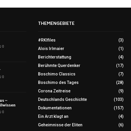
THEMENGEBIETE
#RKIfiles
(3)
0
Alois Irlmaier
(1)
Berichterstattung
(4)
Berühmte Querdenker
(17)
r
Boschimo Classics
(7)
0
Boschimo des Tages
(28)
Corona Zeitreise
(9)
Deutschlands Geschichte
(103)
tus –
ilwissen
Dokumentationen
(157)
0
Ein Arzt klagt an
(4)
Geheimnisse der Eliten
(6)