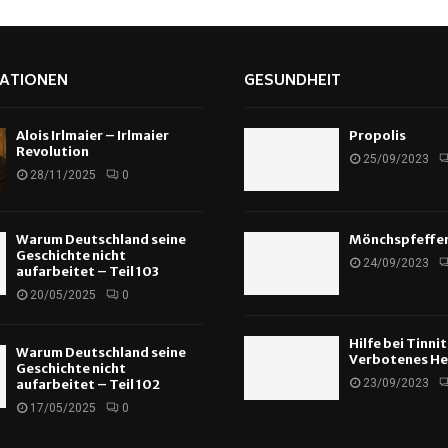
ATIONEN
GESUNDHEIT
Alois Irlmaier – Irlmaier
Propolis
Revolution
25/09/2023
28/11/2025
0
Warum Deutschland seine
Mönchspfeffe
Geschichte nicht
24/09/2023
aufarbeitet – Teil 103
20/05/2025
0
Hilfe bei Tinni
Warum Deutschland seine
Verbotenes He
Geschichte nicht
aufarbeitet – Teil 102
23/09/2023
17/05/2025
0