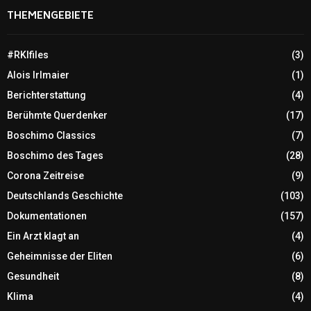
THEMENGEBIETE
#RKIfiles
(3)
Alois Irlmaier
(1)
Berichterstattung
(4)
Berühmte Querdenker
(17)
Boschimo Classics
(7)
Boschimo des Tages
(28)
Corona Zeitreise
(9)
Deutschlands Geschichte
(103)
Dokumentationen
(157)
Ein Arzt klagt an
(4)
Geheimnisse der Eliten
(6)
Gesundheit
(8)
Klima
(4)