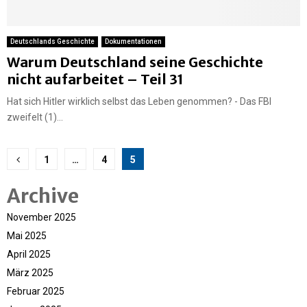
Deutschlands Geschichte
Dokumentationen
Warum Deutschland seine Geschichte
nicht aufarbeitet – Teil 31
Hat sich Hitler wirklich selbst das Leben genommen? - Das FBI
zweifelt (1)...
Seitennummerierung
1
…
4
5
der
Archive
Beiträge
November 2025
Mai 2025
April 2025
März 2025
Februar 2025