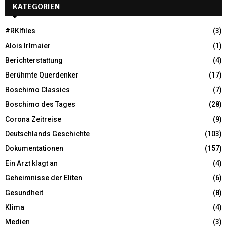
KATEGORIEN
#RKIfiles
(3)
Alois Irlmaier
(1)
Berichterstattung
(4)
Berühmte Querdenker
(17)
Boschimo Classics
(7)
Boschimo des Tages
(28)
Corona Zeitreise
(9)
Deutschlands Geschichte
(103)
Dokumentationen
(157)
Ein Arzt klagt an
(4)
Geheimnisse der Eliten
(6)
Gesundheit
(8)
Klima
(4)
Medien
(3)