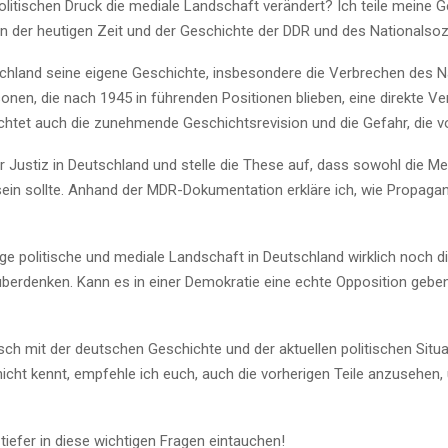
politischen Druck die mediale Landschaft verändert? Ich teile mei
chen der heutigen Zeit und der Geschichte der DDR und des Nationalso
chland seine eigene Geschichte, insbesondere die Verbrechen des Na
rsonen, die nach 1945 in führenden Positionen blieben, eine direkte 
uchtet auch die zunehmende Geschichtsrevision und die Gefahr, die v
 Justiz in Deutschland und stelle die These auf, dass sowohl die Me
 sein sollte. Anhand der MDR-Dokumentation erkläre ich, wie Propagand
ge politische und mediale Landschaft in Deutschland wirklich noch di
 überdenken. Kann es in einer Demokratie eine echte Opposition geb
kritisch mit der deutschen Geschichte und der aktuellen politischen S
nicht kennt, empfehle ich euch, auch die vorherigen Teile anzusehe
efer in diese wichtigen Fragen eintauchen!