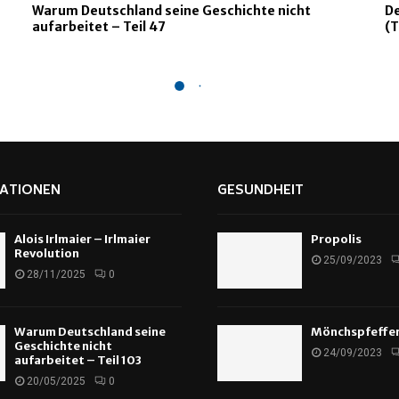
Warum Deutschland seine Geschichte nicht
De
aufarbeitet – Teil 47
(T
ATIONEN
GESUNDHEIT
Alois Irlmaier – Irlmaier
Propolis
Revolution
25/09/2023
28/11/2025
0
Warum Deutschland seine
Mönchspfeffe
Geschichte nicht
24/09/2023
aufarbeitet – Teil 103
20/05/2025
0