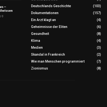
Deutschlands Geschichte
(103)
tus –
ilwissen
Dokumentationen
(157)
0
Ein Arzt klagt an
(4)
Geheimnisse der Eliten
(6)
Gesundheit
(8)
Klima
(4)
Medien
(3)
Skandal in Frankreich
(2)
Wie man Menschen programmiert
(7)
Zionismus
(8)