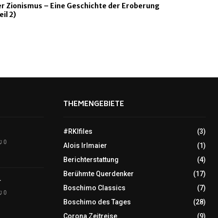
r Zionismus – Eine Geschichte der Eroberung
eil 2)
THEMENGEBIETE
#RKIfiles
(3)
0
Alois Irlmaier
(1)
Berichterstattung
(4)
Berühmte Querdenker
(17)
r
Boschimo Classics
(7)
0
Boschimo des Tages
(28)
Corona Zeitreise
(9)