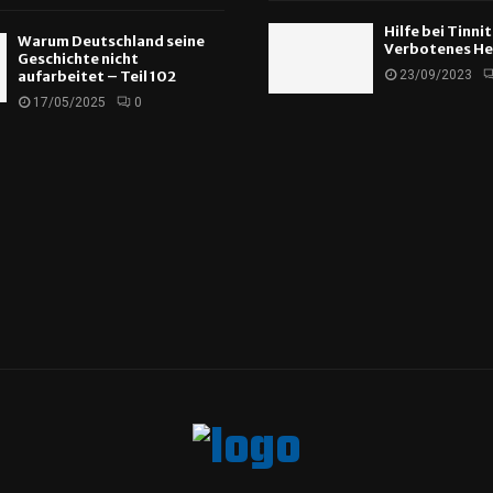
Hilfe bei Tinni
Warum Deutschland seine
Verbotenes He
Geschichte nicht
aufarbeitet – Teil 102
23/09/2023
17/05/2025
0