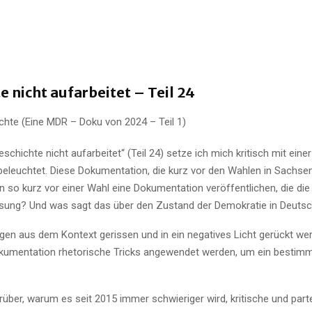
 nicht aufarbeitet – Teil 24
hte (Eine MDR – Doku von 2024 – Teil 1)
chichte nicht aufarbeitet“ (Teil 24) setze ich mich kritisch mit ein
euchtet. Diese Dokumentation, die kurz vor den Wahlen in Sachsen u
en so kurz vor einer Wahl eine Dokumentation veröffentlichen, die di
ssung? Und was sagt das über den Zustand der Demokratie in Deuts
agen aus dem Kontext gerissen und in ein negatives Licht gerückt 
okumentation rhetorische Tricks angewendet werden, um ein bestimm
darüber, warum es seit 2015 immer schwieriger wird, kritische und pa