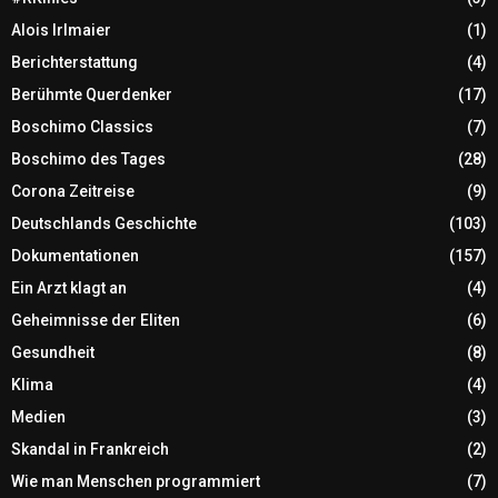
Alois Irlmaier
(1)
Berichterstattung
(4)
Berühmte Querdenker
(17)
Boschimo Classics
(7)
Boschimo des Tages
(28)
Corona Zeitreise
(9)
Deutschlands Geschichte
(103)
Dokumentationen
(157)
Ein Arzt klagt an
(4)
Geheimnisse der Eliten
(6)
Gesundheit
(8)
Klima
(4)
Medien
(3)
Skandal in Frankreich
(2)
Wie man Menschen programmiert
(7)