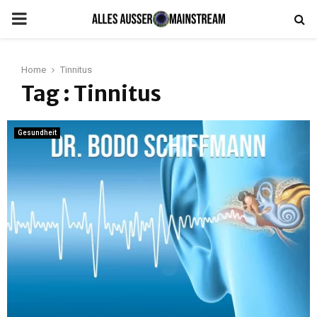
PRIMARY
MENU
Home
Tinnitus
Tag : Tinnitus
Gesundheit