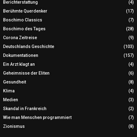
Berichterstattung
(4)
Berühmte Querdenker
(17)
Boschimo Classics
(7)
Boschimo des Tages
(28)
Corona Zeitreise
(9)
Deutschlands Geschichte
(103)
Dokumentationen
(157)
Ein Arzt klagt an
(4)
Geheimnisse der Eliten
(6)
Gesundheit
(8)
Klima
(4)
Medien
(3)
Skandal in Frankreich
(2)
Wie man Menschen programmiert
(7)
Zionismus
(8)