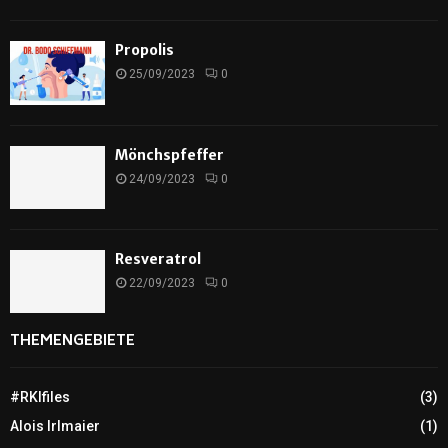
Propolis
25/09/2023
0
Mönchspfeffer
24/09/2023
0
Resveratrol
22/09/2023
0
THEMENGEBIETE
#RKIfiles
(3)
Alois Irlmaier
(1)