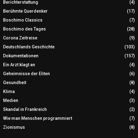
Berichterstattung
(4)
Berühmte Querdenker
(17)
Boschimo Classics
(7)
Boschimo des Tages
(28)
Corona Zeitreise
(9)
Deutschlands Geschichte
(103)
Dokumentationen
(157)
Ein Arzt klagt an
(4)
Geheimnisse der Eliten
(6)
Gesundheit
(8)
Klima
(4)
Medien
(3)
Skandal in Frankreich
(2)
Wie man Menschen programmiert
(7)
Zionismus
(8)