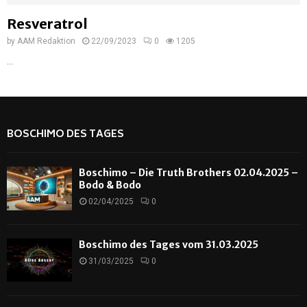
Resveratrol
by
AAM Redaktion
22/09/2023
0
1205
...
BOSCHIMO DES TAGES
Boschimo – Die Truth Brothers 02.04.2025 –
Bodo & Bodo
02/04/2025
0
Boschimo des Tages vom 31.03.2025
31/03/2025
0