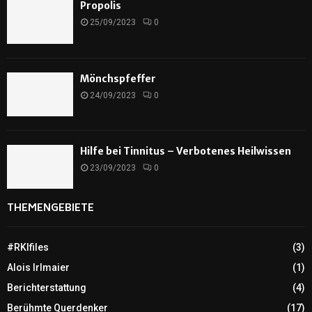
Propolis
25/09/2023
0
Mönchspfeffer
24/09/2023
0
Hilfe bei Tinnitus – Verbotenes Heilwissen
23/09/2023
0
THEMENGEBIETE
#RKIfiles
(3)
Alois Irlmaier
(1)
Berichterstattung
(4)
Berühmte Querdenker
(17)