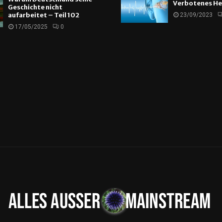
Verbotenes He
Geschichte nicht
aufarbeitet – Teil 102
23/09/2023
17/05/2025
0