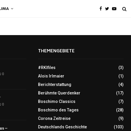
LIMA
THEMENGEBIETE
#RKIfiles
(3)
0
Alois Irlmaier
(1)
Berichterstattung
(4)
Berühmte Querdenker
(17)
r
Boschimo Classics
(7)
0
Boschimo des Tages
(28)
Corona Zeitreise
(9)
Deutschlands Geschichte
(103)
tus –