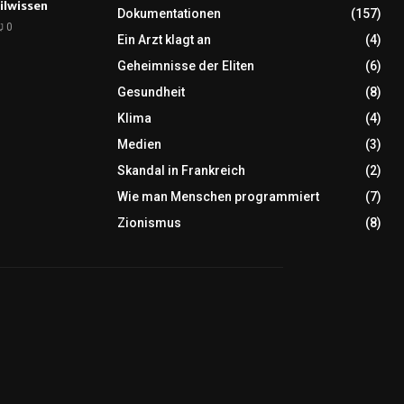
ilwissen
Dokumentationen
(157)
0
Ein Arzt klagt an
(4)
Geheimnisse der Eliten
(6)
Gesundheit
(8)
Klima
(4)
Medien
(3)
Skandal in Frankreich
(2)
Wie man Menschen programmiert
(7)
Zionismus
(8)