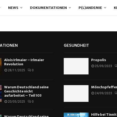
NEWS
DOKUMENTATIONEN
P(L)ANDEMIE
K
ATIONEN
GESUNDHEIT
Alois Irlmaier – Irlmaier
Propolis
Revolution
25/09/2023
28/11/2025
0
Warum Deutschland seine
Mönchspfeffe
Geschichte nicht
24/09/2023
aufarbeitet – Teil 103
20/05/2025
0
Hilfe bei Tinni
Warum Deutschland seine