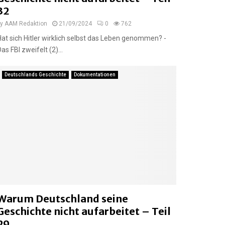
32
by
AAM Redaktion
21/09/2024
0
762
Hat sich Hitler wirklich selbst das Leben genommen? -
Das FBI zweifelt (2)...
Deutschlands Geschichte
Dokumentationen
Warum Deutschland seine
Geschichte nicht aufarbeitet – Teil
29