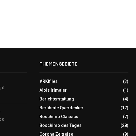
THEMENGEBIETE
#RKIfiles
(3)
0
Alois Irlmaier
(1)
Berichterstattung
(4)
Berühmte Querdenker
(17)
r
Boschimo Classics
(7)
0
Boschimo des Tages
(28)
Corona Zeitreise
(9)