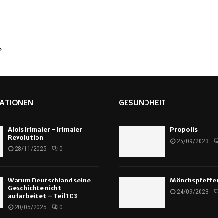
ATIONEN
GESUNDHEIT
Alois Irlmaier – Irlmaier
Propolis
Revolution
25/09/2023
28/11/2025
0
Warum Deutschland seine
Mönchspfeffe
Geschichte nicht
24/09/2023
aufarbeitet – Teil 103
20/05/2025
0