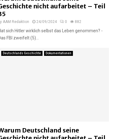
Geschichte nicht aufarbeitet – Teil
35
by
AAM Redaktion
24/09/2024
0
882
Hat sich Hitler wirklich selbst das Leben genommen? -
Das FBI zweifelt (5)...
Deutschlands Geschichte
Dokumentationen
Warum Deutschland seine
Geschichte nicht aufarbeitet – Teil