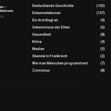
Deutschlands Geschichte
(103)
tus –
ilwissen
Dokumentationen
(157)
0
Ein Arzt klagt an
(4)
Geheimnisse der Eliten
(6)
Gesundheit
(8)
Klima
(4)
Medien
(3)
Skandal in Frankreich
(2)
Wie man Menschen programmiert
(7)
Zionismus
(8)