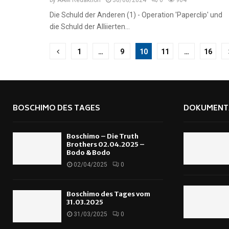
by
AAM Redaktion
30/08/2024
0
904
Die Schuld der Anderen (1) - Operation 'Paperclip' und
die Schuld der Alliierten...
Seitennummerierung
1
…
9
10
11
…
16
der
Beiträge
BOSCHIMO DES TAGES
DOKUMENT
Boschimo – Die Truth
Brothers 02.04.2025 –
Bodo & Bodo
02/04/2025
0
Boschimo des Tages vom
31.03.2025
31/03/2025
0